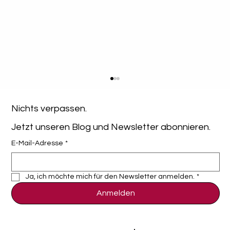
Nichts verpassen. 
Jetzt unseren Blog und Newsletter abonnieren.
E-Mail-Adresse
*
Ja, ich möchte mich für den Newsletter anmelden.
*
Anmelden
Browser-basiertes MDM: Warum Admin-
Clients aussterben