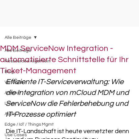
Alle Beiträge
MDM ServiceNow Integration -
Alle Beiträge
automatisierte Schnittstelle für Ihr
Ressources Allgemein
Ticket-Management
Blog
Effiziente IT-Serviceverwaltung: Wie 
Windows
die Integration von mCloud MDM und 
Android
ServiceNow die Fehlerbehebung und 
Linux
IT-Prozesse optimiert
Apple
Edge / IoT / Things Mgmt
Die IT-Landschaft ist heute vernetzter denn 
Use Cases