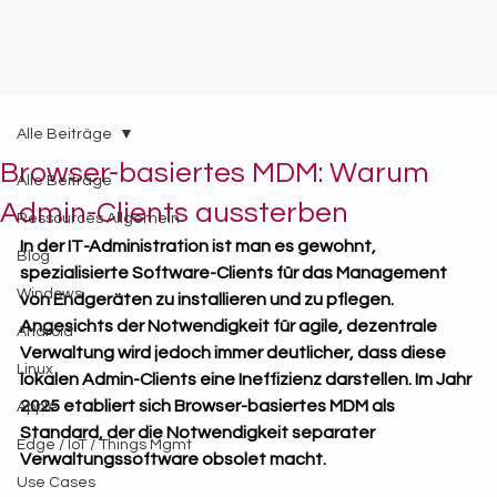
Alle Beiträge
Browser-basiertes MDM: Warum
Alle Beiträge
Admin-Clients aussterben
Ressources Allgemein
In der IT-Administration ist man es gewohnt, 
Blog
spezialisierte Software-Clients für das Management 
Windows
von Endgeräten zu installieren und zu pflegen. 
Angesichts der Notwendigkeit für agile, dezentrale 
Android
Verwaltung wird jedoch immer deutlicher, dass diese 
Linux
lokalen Admin-Clients eine Ineffizienz darstellen. Im Jahr 
2025 etabliert sich Browser-basiertes MDM als 
Apple
Standard, der die Notwendigkeit separater 
Edge / IoT / Things Mgmt
Verwaltungssoftware obsolet macht.
Use Cases