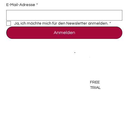
E-Mail-Adresse
*
Ja, ich möchte mich für den Newsletter anmelden.
*
Anmelden
VMware Workspace ONE Alternative:
Warum jetzt der richtige Zeitpunkt für
einen MDM-Wechsel ist
FREE
TRIAL