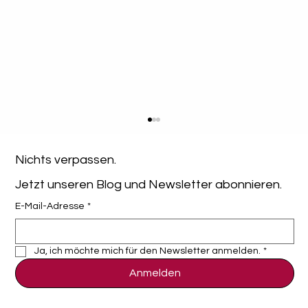
Nichts verpassen. 
Jetzt unseren Blog und Newsletter abonnieren.
E-Mail-Adresse
*
Ja, ich möchte mich für den Newsletter anmelden.
*
Anmelden
VMware Workspace ONE Alternative:
Warum jetzt der richtige Zeitpunkt für
einen MDM-Wechsel ist