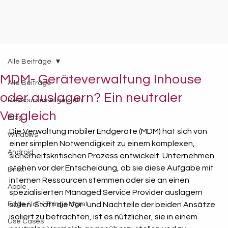
Alle Beiträge
MDM- Geräteverwaltung Inhouse
Alle Beiträge
oder auslagern? Ein neutraler
Ressources Allgemein
Vergleich
Blog
Die Verwaltung mobiler Endgeräte (MDM) hat sich von 
Windows
einer simplen Notwendigkeit zu einem komplexen, 
Android
sicherheitskritischen Prozess entwickelt. Unternehmen 
stehen vor der Entscheidung, ob sie diese Aufgabe mit 
Linux
internen Ressourcen stemmen oder sie an einen 
Apple
spezialisierten Managed Service Provider auslagern 
Edge / IoT / Things Mgmt
sollen. Statt die Vor- und Nachteile der beiden Ansätze 
isoliert zu betrachten, ist es nützlicher, sie in einem 
Use Cases