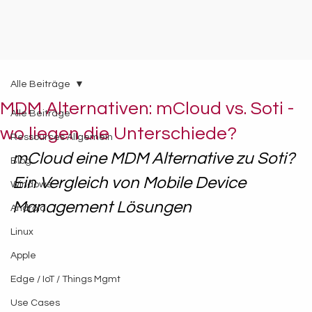
Alle Beiträge
MDM Alternativen: mCloud vs. Soti -
Alle Beiträge
wo liegen die Unterschiede?
Ressources Allgemein
mCloud eine MDM Alternative zu Soti? 
Blog
Ein Vergleich von Mobile Device 
Windows
Management Lösungen
Android
Linux
Apple
Edge / IoT / Things Mgmt
Use Cases