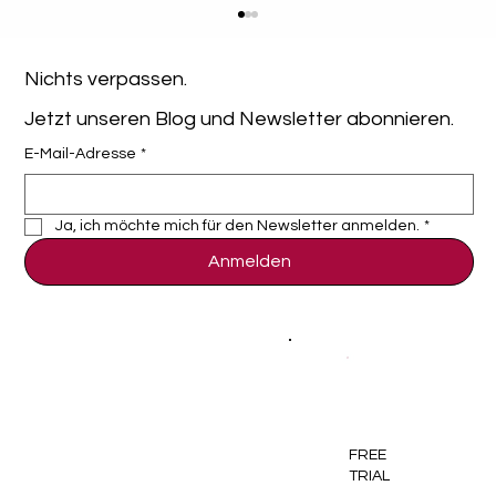
Nichts verpassen. 
Jetzt unseren Blog und Newsletter abonnieren.
E-Mail-Adresse
*
Ja, ich möchte mich für den Newsletter anmelden.
*
Anmelden
Browser-basiertes MDM: Warum Admin-
Clients aussterben
FREE
TRIAL