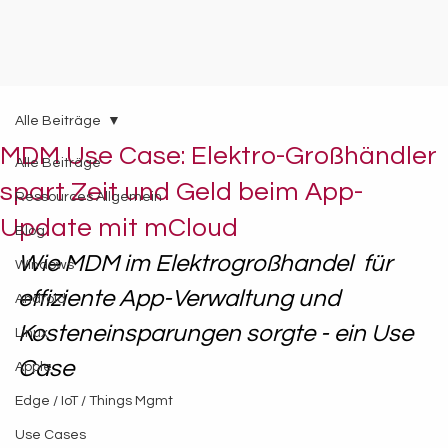
Alle Beiträge
MDM Use Case: Elektro-Großhändler
Alle Beiträge
spart Zeit und Geld beim App-
Ressources Allgemein
Update mit mCloud
Blog
Wie MDM im Elektrogroßhandel  für 
Windows
effiziente App-Verwaltung und 
Android
Kosteneinsparungen sorgte - ein Use 
Linux
Case 
Apple
Edge / IoT / Things Mgmt
Use Cases