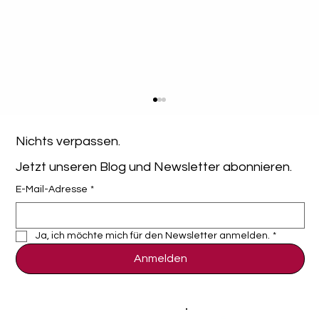
Nichts verpassen. 
Jetzt unseren Blog und Newsletter abonnieren.
E-Mail-Adresse
*
Ja, ich möchte mich für den Newsletter anmelden.
*
Anmelden
Use Case: Optimierung der IT-
Infrastruktur im Mittelstand mit Mobile
Device Management (MDM)