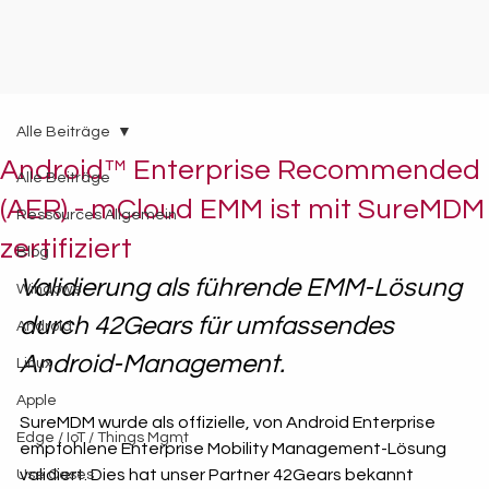
Alle Beiträge
Android™ Enterprise Recommended
Alle Beiträge
(AER) - mCloud EMM ist mit SureMDM
Ressources Allgemein
zertifiziert
Blog
Validierung als führende EMM-Lösung 
Windows
durch 42Gears für umfassendes 
Android
Android-Management.
Linux
Apple
SureMDM wurde als offizielle, von Android Enterprise 
Edge / IoT / Things Mgmt
empfohlene Enterprise Mobility Management-Lösung 
validiert. Dies hat unser Partner 42Gears bekannt 
Use Cases