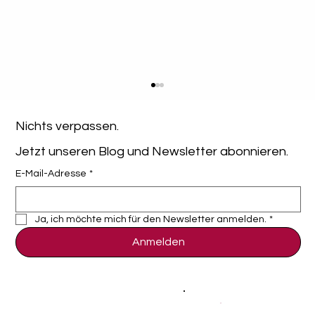
Nichts verpassen. 
Jetzt unseren Blog und Newsletter abonnieren.
E-Mail-Adresse
*
Ja, ich möchte mich für den Newsletter anmelden.
*
Anmelden
Android MDM Free: Kostenlose Mobile
Device Management Lösungen im
Vergleich