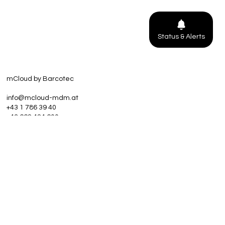
Status & Alerts
mCloud by Barcotec
info@mcloud-mdm.at
+43 1 786 39 40
+43 662 424 600