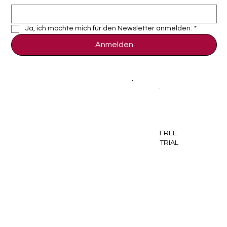
Ja, ich möchte mich für den Newsletter anmelden.
*
Anmelden
VMware Workspace ONE Alternative:
Warum jetzt der richtige Zeitpunkt für
einen MDM-Wechsel ist
FREE
TRIAL