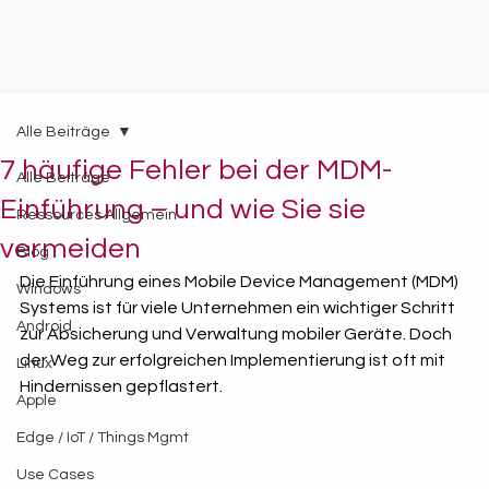
Alle Beiträge
7 häufige Fehler bei der MDM-
Alle Beiträge
Einführung – und wie Sie sie
Ressources Allgemein
vermeiden
Blog
Die Einführung eines Mobile Device Management (MDM) 
Windows
Systems ist für viele Unternehmen ein wichtiger Schritt 
Android
zur Absicherung und Verwaltung mobiler Geräte. Doch 
der Weg zur erfolgreichen Implementierung ist oft mit 
Linux
Hindernissen gepflastert. 
Apple
Edge / IoT / Things Mgmt
Use Cases